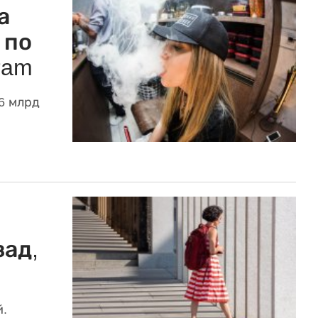
а
 по
ram
6 млрд
зад,
й.