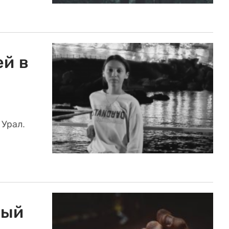
ей в
 Урал.
ный