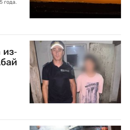
5 года.
 из-
Абай