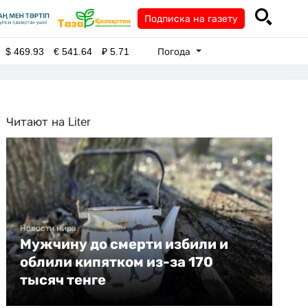
Подписка на газету
Погода
$
469.93
€
541.64
₽
5.71
Читают на Liter
Новости мира
Мужчину до смерти избили и
облили кипятком из-за 170
тысяч тенге