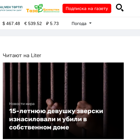
Подписка на газету
Погода
$
467.48
€
539.52
₽
5.73
Читают на Liter
Новости мира
15-летнюю девушку зверски
изнасиловали и убили в
собственном доме