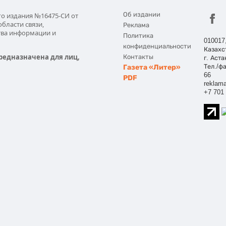
Об издании
го издания №16475-СИ от
области связи,
Реклама
тва информации и
Политика
010017
конфиденциальности
Казахс
редназначена для лиц,
Контакты
г. Аста
Газета «Литер»
Тел./фа
66
PDF
reklama
+7 701