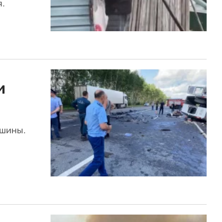
я.
и
ашины.