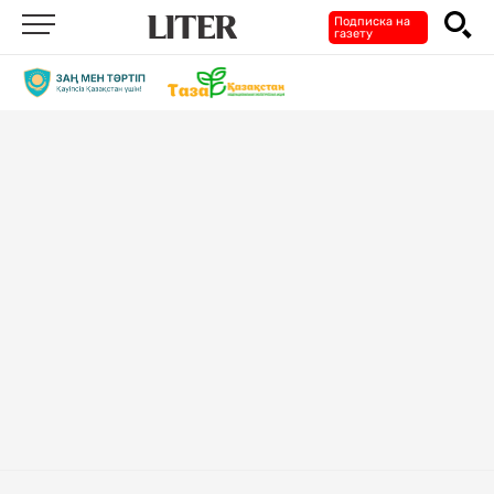
Подписка на
газету