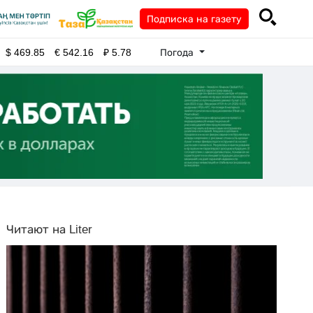
Подписка на газету
Погода
$
469.85
€
542.16
₽
5.78
Читают на Liter