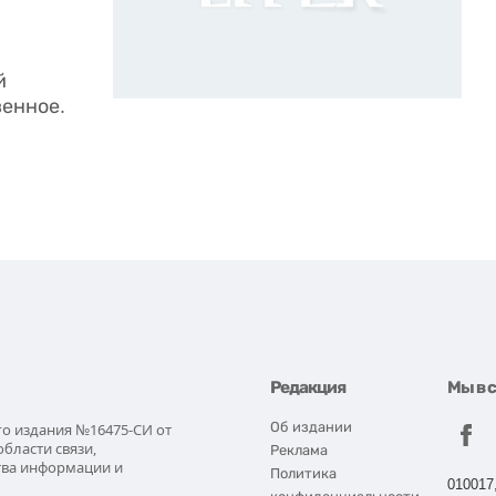
й
венное.
Редакция
Мы в 
Об издании
го издания №16475-СИ от
области связи,
Реклама
тва информации и
Политика
010017