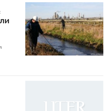
с
али
л