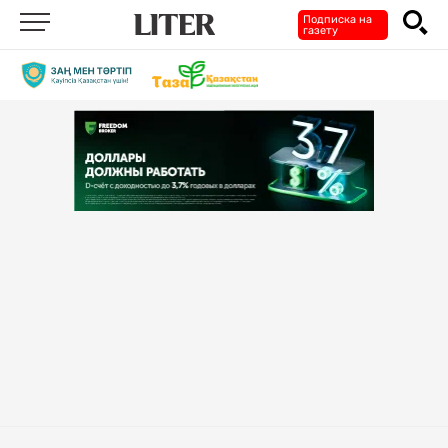
Подписка на
газету