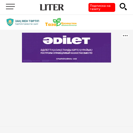
Подписка на
газету