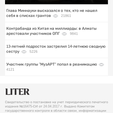
Глава Миннауки высказался о тех, кто не нашел
себя в списках грантов
21861
Контрабанда из Китая на миллиарды: в Алматы
арестовали участников ОПГ
9841
13-летний подросток застрелил 14-летнюю сводную
сестру
5226
Участник группы "МузАРТ" попал в реанимацию
4121
Свидетельство о постановке на учет периодического печатного
издания №16475-СИ от 24.04.2017 г. Выдано Комитетом
государственного контроля в области связи, информатизации