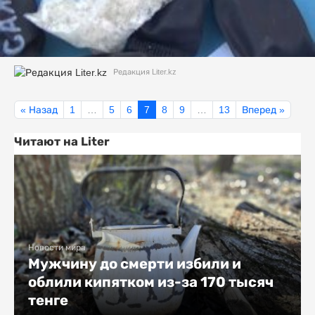
Редакция Liter.kz
« Назад
1
…
5
6
7
8
9
…
13
Вперед »
Читают на Liter
Новости мира
Мужчину до смерти избили и
облили кипятком из-за 170 тысяч
тенге