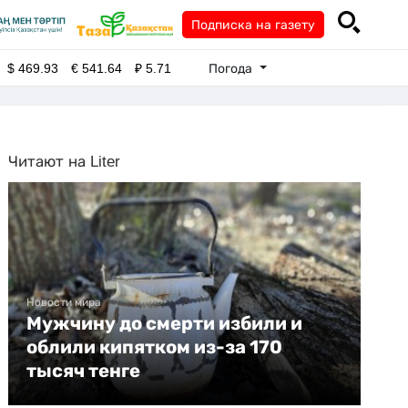
Подписка на газету
Погода
$
469.93
€
541.64
₽
5.71
Читают на Liter
Новости мира
Мужчину до смерти избили и
облили кипятком из-за 170
тысяч тенге