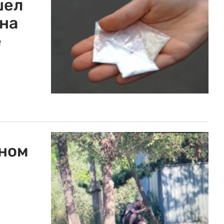
шел
на
е
оном