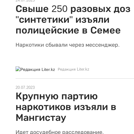
24.07.2023
Свыше 250 разовых доз
"синтетики" изъяли
полицейские в Семее
Наркотики сбывали через мессенджер.
Редакция Liter.kz
20.07.2023
Крупную партию
наркотиков изъяли в
Мангистау
Идет досудебное расследование.