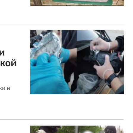
и
кой
ки и