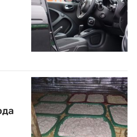
ода
.