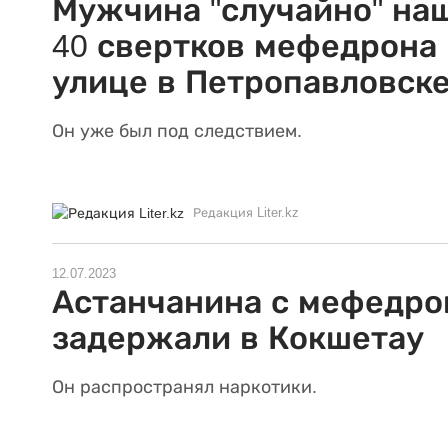
Мужчина "случайно" на
40 свертков мефедрона 
улице в Петропавловск
Он уже был под следствием.
Редакция Liter.kz
12.07.2023
Астанчанина с мефедр
задержали в Кокшетау
Он распространял наркотики.