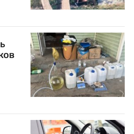
ь
ков