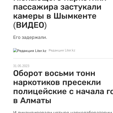
пассажира застукали
камеры в Шымкенте
(ВИДЕО)
Его задержали.
Редакция Liter.kz
31.05.2023
Оборот восьми тонн
наркотиков пресекли
полицейские с начала г
в Алматы
И ликвидировали четыре нарколаборатории