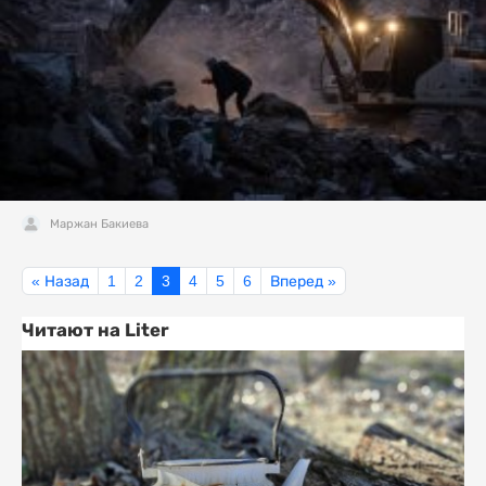
Маржан Бакиева
« Назад
1
2
3
4
5
6
Вперед »
Читают на Liter