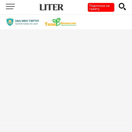
Подписка на
газету