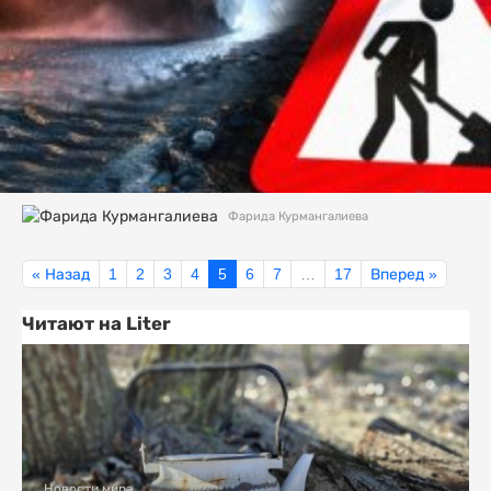
Фарида Курмангалиева
« Назад
1
2
3
4
5
6
7
…
17
Вперед »
Читают на Liter
Новости мира