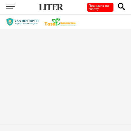
Подписка на
газету