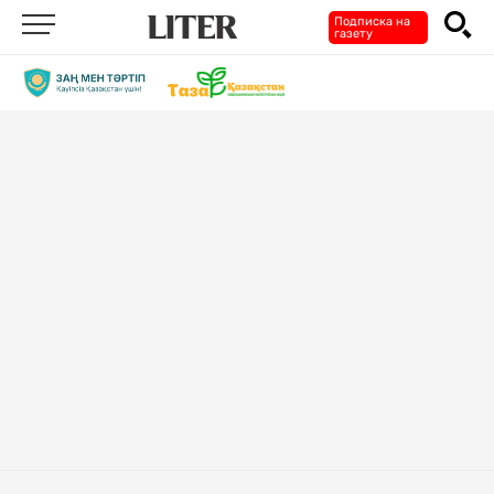
Подписка на
газету