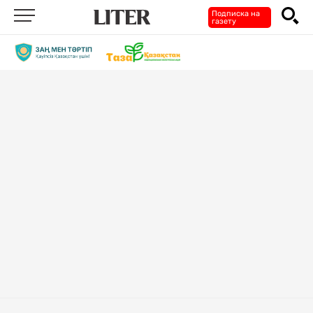
Подписка на
газету