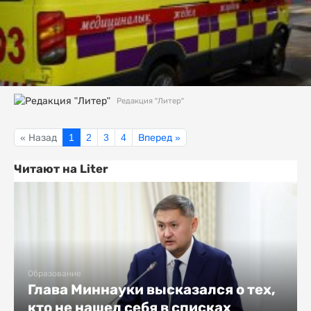
Редакция "Литер"
« Назад
1
2
3
4
Вперед »
Читают на Liter
Образование
Глава Миннауки высказался о тех,
кто не нашел себя в списках