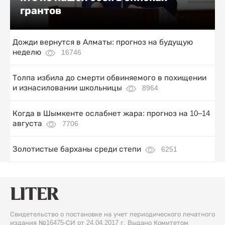
грантов
Дожди вернутся в Алматы: прогноз на будущую
неделю
16746
Толпа избила до смерти обвиняемого в похищении
и изнасиловании школьницы
8964
Когда в Шымкенте ослабнет жара: прогноз на 10–14
августа
7706
Золотистые барханы среди степи
6251
Свидетельство о постановке на учет периодического печатного
издания №16475-СИ от 24.04.2017 г. Выдано Комитетом