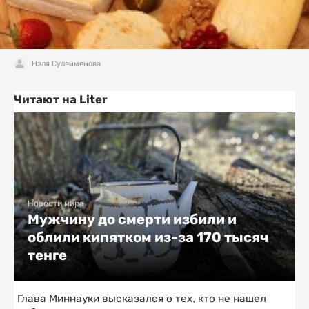
Нэля Сулейменова
Читают на Liter
Новости мира
Мужчину до смерти избили и
облили кипятком из-за 170 тысяч
тенге
Глава Миннауки высказался о тех, кто не нашел