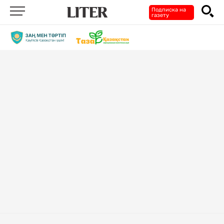
Подписка на
газету