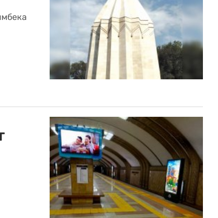
ымбека
т