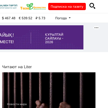
Подписка на газету
Погода
$
467.48
€
539.52
₽
5.73
Читают на Liter
Новости мира