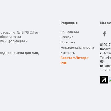
Редакция
Мы в 
Об издании
го издания №16475-СИ от
области связи,
Реклама
тва информации и
Политика
010017
конфиденциальности
Казахс
редназначена для лиц,
Контакты
г. Аста
Газета «Литер»
Тел./фа
66
PDF
reklama
+7 701