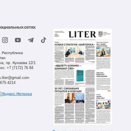
социальных сетях
, Республика
тан
на, пр. Кунаева 12/1
кс: +7 (7172) 76 84
.liter@gmail.com
 675 4214