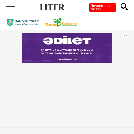
Подписка на
газету