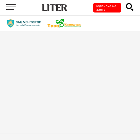
Подписка на
газету