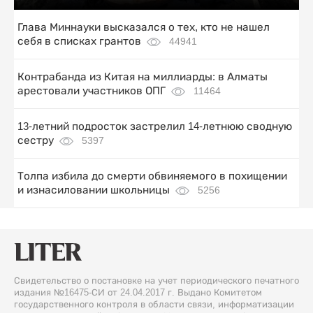
Глава Миннауки высказался о тех, кто не нашел
себя в списках грантов
44941
Контрабанда из Китая на миллиарды: в Алматы
арестовали участников ОПГ
11464
13-летний подросток застрелил 14-летнюю сводную
сестру
5397
Толпа избила до смерти обвиняемого в похищении
и изнасиловании школьницы
5256
Свидетельство о постановке на учет периодического печатного
издания №16475-СИ от 24.04.2017 г. Выдано Комитетом
государственного контроля в области связи, информатизации