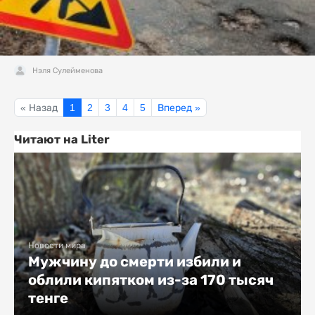
Нэля Сулейменова
« Назад
1
2
3
4
5
Вперед »
Читают на Liter
Новости мира
Мужчину до смерти избили и
облили кипятком из-за 170 тысяч
тенге