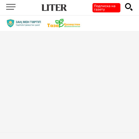
Подписка на
газету