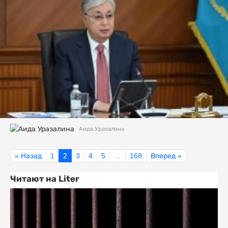
Аида Уразалина
« Назад
1
2
3
4
5
…
168
Вперед »
Читают на Liter