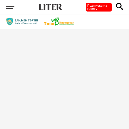
Подписка на
газету