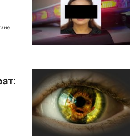
ане.
рат:
,