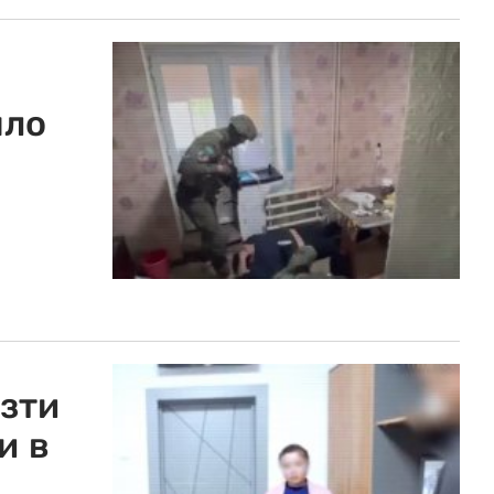
ыло
зти
и в