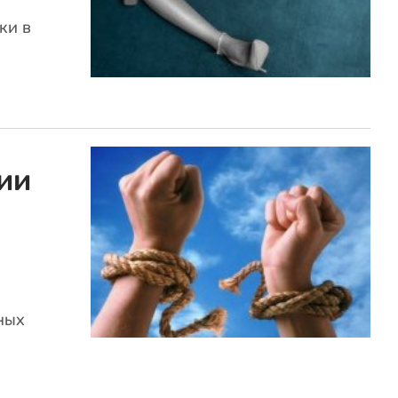
ки в
ии
ных