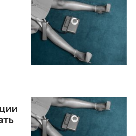
рции
ать