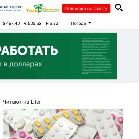
Подписка на газету
Погода
$
467.48
€
539.52
₽
5.73
Читают на Liter