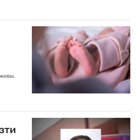
аживы.
зти