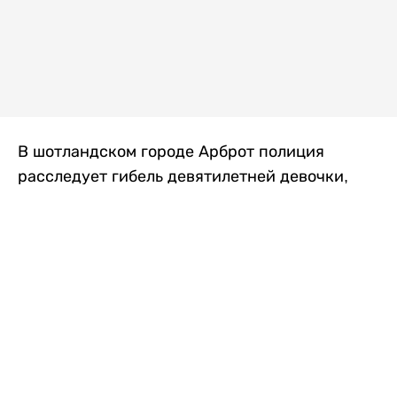
В шотландском городе Арброт полиция
расследует гибель девятилетней девочки,
которую нашли с тяжелыми травмами в
промышленной зоне, где семья разбила
палаточный лагерь. По подозрению в
убийстве ребенка задержан ее 35-летний
отец, передает
Liter.kz
со ссылкой на
The Sun
.
По данным полиции, семья из Западного
Йоркшира приехала в Арброт и разбила
палатку на территории заброшенной