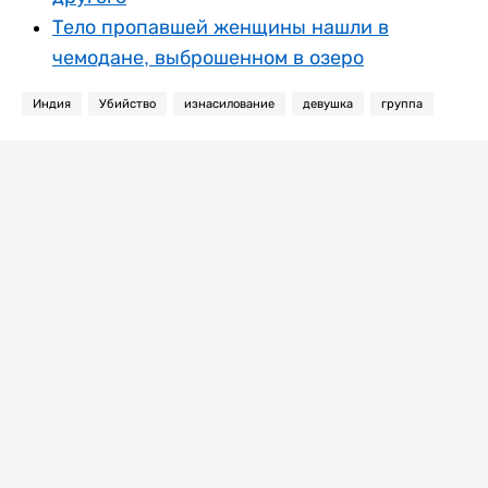
Тело пропавшей женщины нашли в
чемодане, выброшенном в озеро
Индия
Убийство
изнасилование
девушка
группа