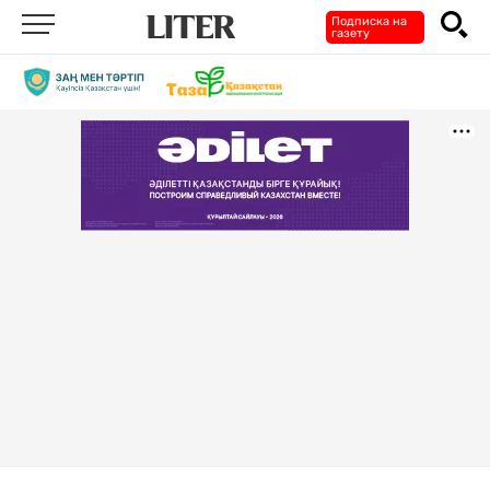
Подписка на
газету