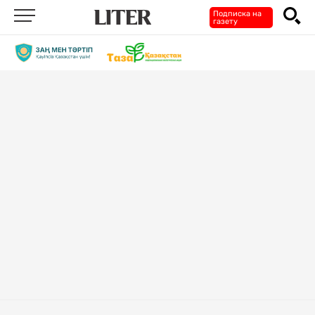
Подписка на
газету