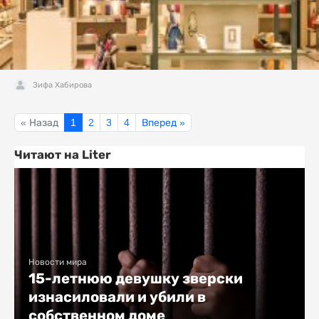
Зифа Хабирова
« Назад
1
2
3
4
Вперед »
Читают на Liter
Новости мира
15-летнюю девушку зверски
изнасиловали и убили в
собственном доме