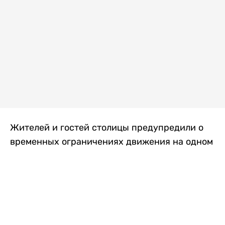
Жителей и гостей столицы предупредили о
временных ограничениях движения на одном
из самых загруженных проспектов города.
Причиной станут дорожные работы, которые
продлятся два дня, передает
Liter.kz
.
По информации городских служб, с 7 по 8
августа на проспекте Кабанбай батыра