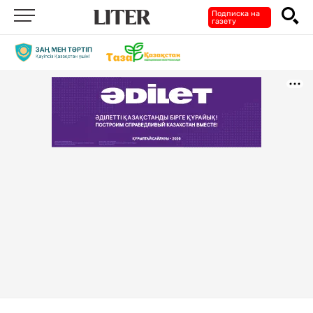
Подписка на
газету