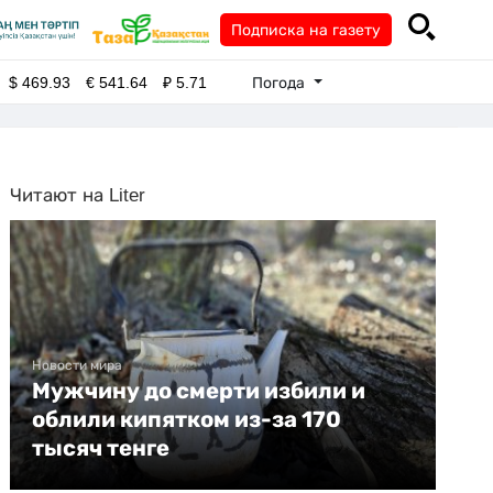
Подписка на газету
Погода
$
469.93
€
541.64
₽
5.71
Читают на Liter
Новости мира
Мужчину до смерти избили и
облили кипятком из-за 170
тысяч тенге