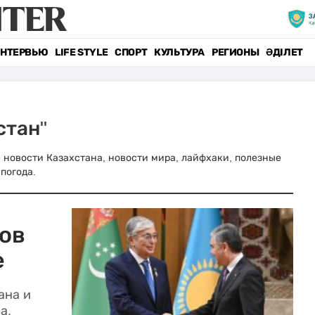
НТЕРВЬЮ
LIFE STYLE
СПОРТ
КУЛЬТУРА
РЕГИОНЫ
ӘДІЛЕТ
стан"
ые новости Казахстана, новости мира, лайфхаки, полезные
погода.
ов
е
ана и
а.