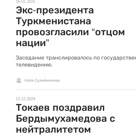
16.01.2025
Экс-президента
Туркменистана
провозгласили “отцом
нации”
Заседание транслировалось по государстве
телевидению.
Нэля Сулейменова
13.12.2024
Токаев поздравил
Бердымухамедова с
нейтралитетом