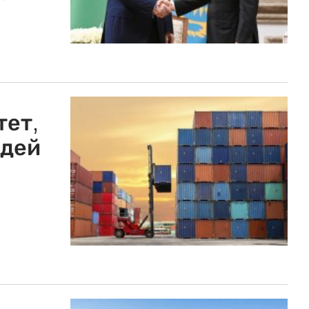
тет,
едей