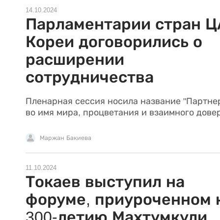
14.10.2024
Парламентарии стран Ц
Кореи договорились о
расширении
сотрудничества
Пленарная сессия носила название "Партне
во имя мира, процветания и взаимного довер
Маржан Бакиева
11.10.2024
Токаев выступил на
форуме, приуроченном 
300-летию Махтумкули