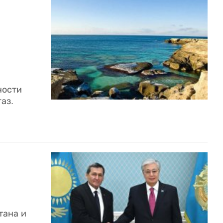
ности
аз.
тана и