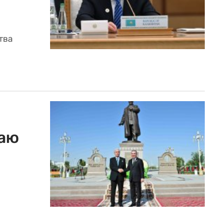
тва
баю