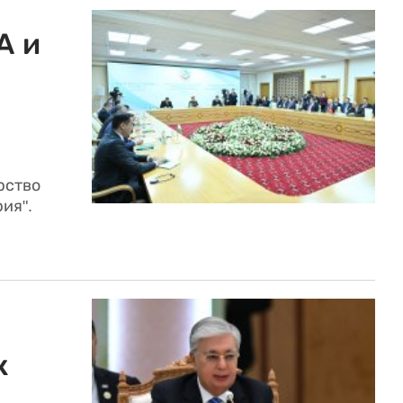
А и
рство
ия".
к