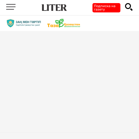
Подписка на
газету