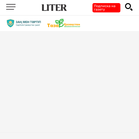
Подписка на
газету