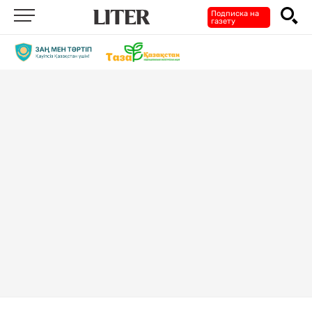
Подписка на
газету