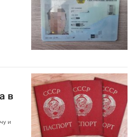
а в
чу и