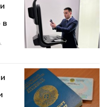
 и
 в
.
ми
и
.