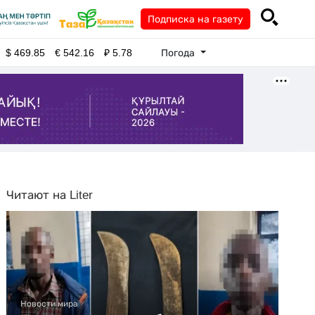
Подписка на газету
Погода
$
469.85
€
542.16
₽
5.78
Читают на Liter
Новости мира