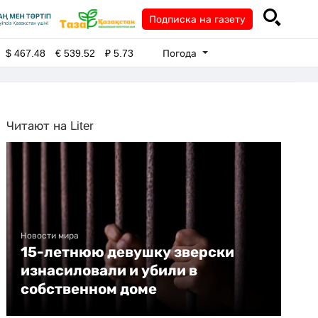
Подписка на газету
Погода
$
467.48
€
539.52
₽
5.73
Читают на Liter
Новости мира
15-летнюю девушку зверски
изнасиловали и убили в
собственном доме