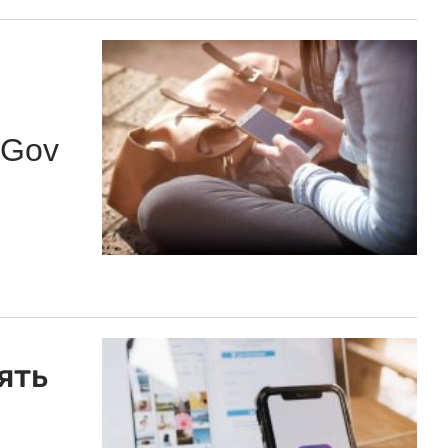
eGov
ять