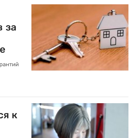
 за
е
арантий
ся к