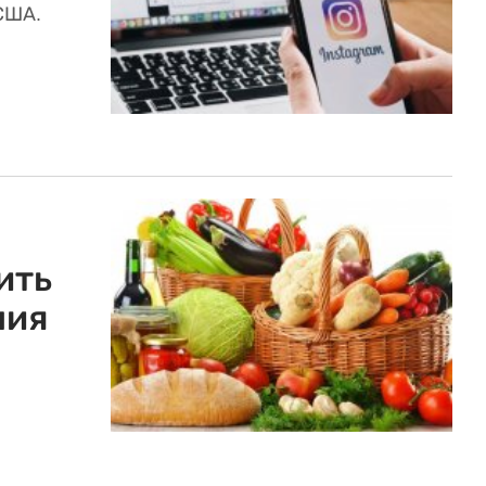
США.
ить
ния