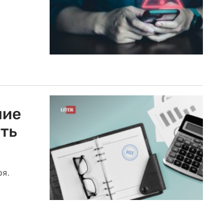
ние
ать
ря.