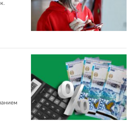
к.
манием