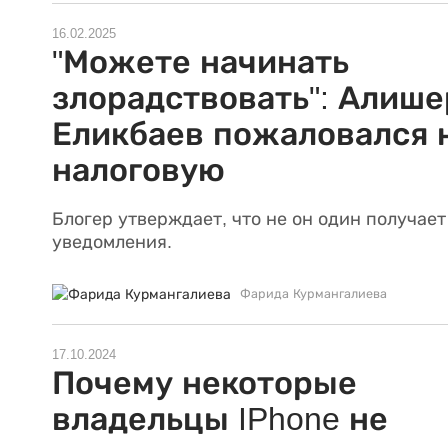
16.02.2025
"Можете начинать
злорадствовать": Алише
Еликбаев пожаловался 
налоговую
Блогер утверждает, что не он один получает
уведомления.
Фарида Курмангалиева
17.10.2024
Почему некоторые
владельцы IPhone не