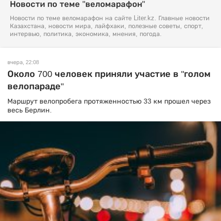
Новости по теме "веломарафон"
Новости по теме веломарафон на сайте Liter.kz. Главные новости
Казахстана, новости мира, лайфхаки, полезные советы, спорт,
интервью, политика, экономика, мнения, погода.
вчера, 22:08
Около 700 человек приняли участие в "голом
велопараде"
Маршрут велопробега протяженностью 33 км прошел через
весь Берлин.