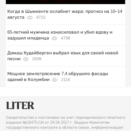
Когда в Шымкенте ослабнет жара: прогноз на 10–14
августа
9722
65-летний мужчина изнасиловал и убил вдову и
задушил младенца
4798
Димаш Кудайберген выбрал язык для своей новой
песни
2698
Мощное землетрясение 7,4 обрушило фасады
зданий в Колумбии
2116
Свидетельство о постановке на учет периодического печатного
издания №16475-СИ от 24.04.2017 г. Выдано Комитетом
государственного контроля в области связи, информатизации