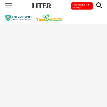
Подписка на
газету