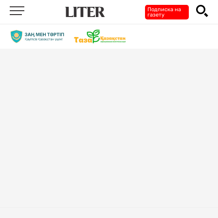
Подписка на
газету