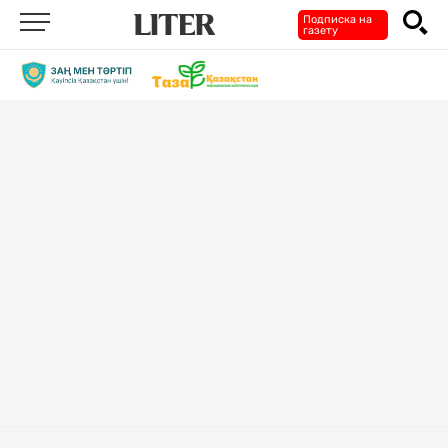
Подписка на
газету