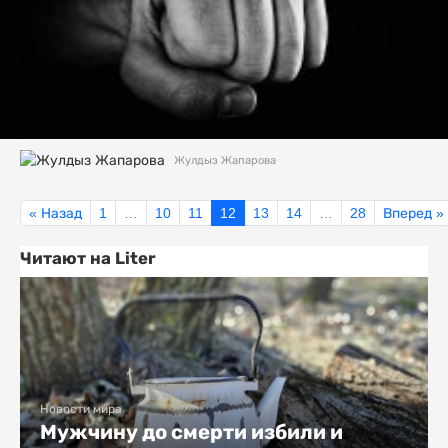
Жулдыз Жапарова
« Назад
1
…
10
11
12
13
14
…
28
Вперед »
Читают на Liter
Новости мира
Мужчину до смерти избили и