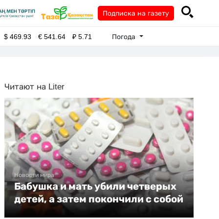
Подписка на газету
Погода
$
469.93
€
541.64
₽
5.71
Читают на Liter
Новости мира
Бабушка и мать убили четверых
детей, а затем покончили с собой