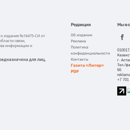
Редакция
Мы в 
Об издании
го издания №16475-СИ от
области связи,
Реклама
тва информации и
Политика
010017
конфиденциальности
Казахс
редназначена для лиц,
Контакты
г. Аста
Газета «Литер»
Тел./фа
66
PDF
reklama
+7 701