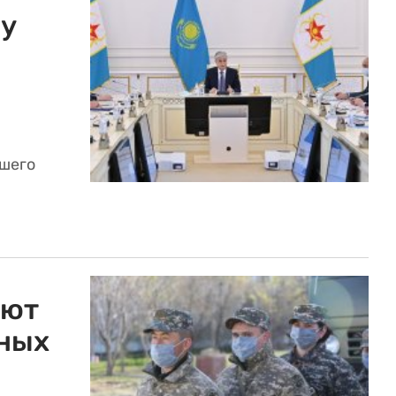
му
йшего
уют
ных