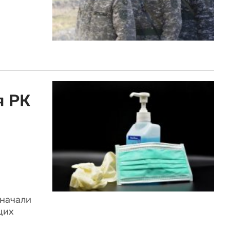
я РК
 начали
щих