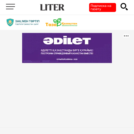
Подписка на
газету