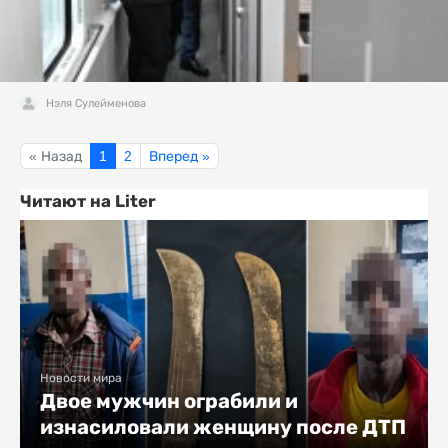
Нэля Сулейменова
« Назад
1
2
Вперед »
Читают на Liter
Новости мира
Двое мужчин ограбили и
изнасиловали женщину после ДТП