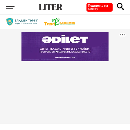
Подписка на
газету