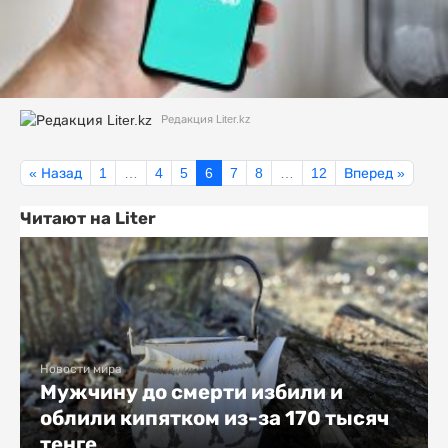
Редакция Liter.kz
« Назад
1
…
4
5
6
7
8
…
12
Вперед »
Читают на Liter
Новости мира
Мужчину до смерти избили и
облили кипятком из-за 170 тысяч
тенге