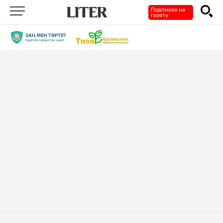
Подписка на
газету