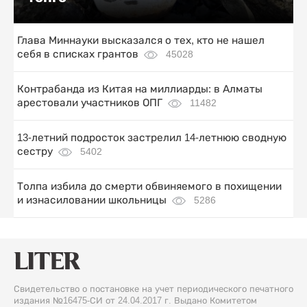
Глава Миннауки высказался о тех, кто не нашел
себя в списках грантов
45028
Контрабанда из Китая на миллиарды: в Алматы
арестовали участников ОПГ
11482
13-летний подросток застрелил 14-летнюю сводную
сестру
5402
Толпа избила до смерти обвиняемого в похищении
и изнасиловании школьницы
5286
Свидетельство о постановке на учет периодического печатного
издания №16475-СИ от 24.04.2017 г. Выдано Комитетом