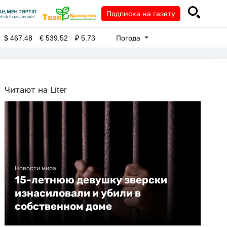
Подписка на газету
Погода
$
467.48
€
539.52
₽
5.73
Читают на Liter
Новости мира
15-летнюю девушку зверски
изнасиловали и убили в
собственном доме