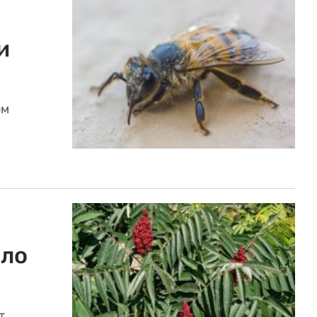
и
ом
ило
т.