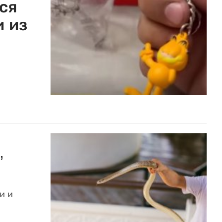
ся
и из
,
и и