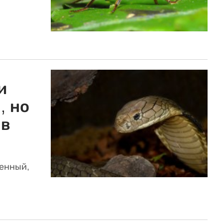
и
, но
 в
енный,