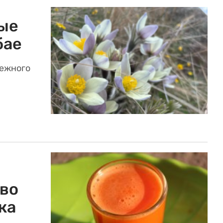
ые
бае
режного
тво
ка