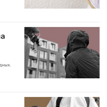
на
дных.