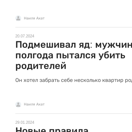
Наиля Ахат
20.07.2024
Подмешивал яд: мужчи
полгода пытался убить
родителей
Он хотел забрать себе несколько квартир ро
Наиля Ахат
29.01.2024
Новые правила