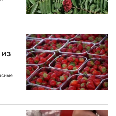
 из
асные