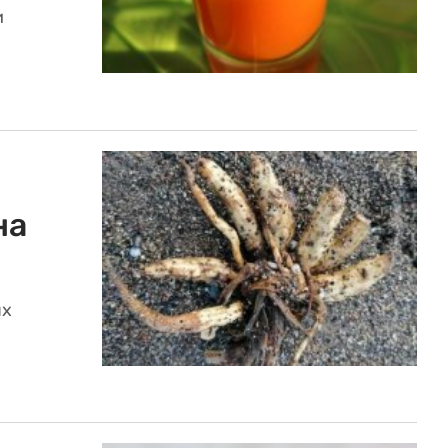
и
на
ых