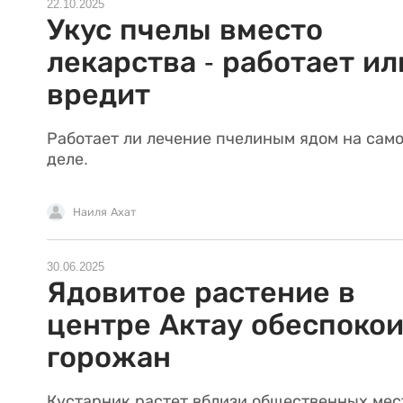
22.10.2025
Укус пчелы вместо
лекарства - работает ил
вредит
Работает ли лечение пчелиным ядом на сам
деле.
Наиля Ахат
30.06.2025
Ядовитое растение в
центре Актау обеспоко
горожан
Кустарник растет вблизи общественных мес