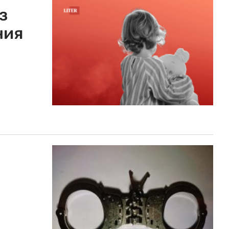
з
ния