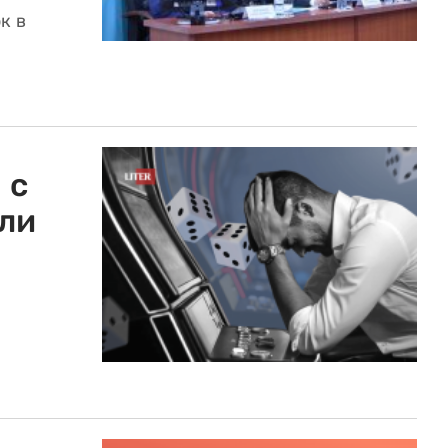
к в
 с
ли