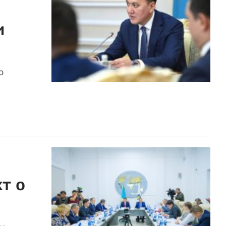
и
о
т о