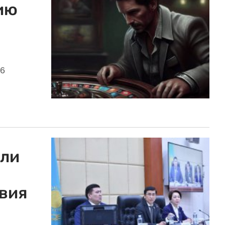
ию
26
али
вия