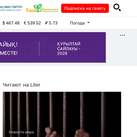
Подписка на газету
Погода
$
467.48
€
539.52
₽
5.73
Читают на Liter
Новости мира