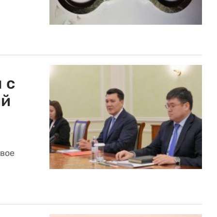
 с
ий
овое