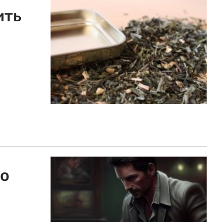
ить
по