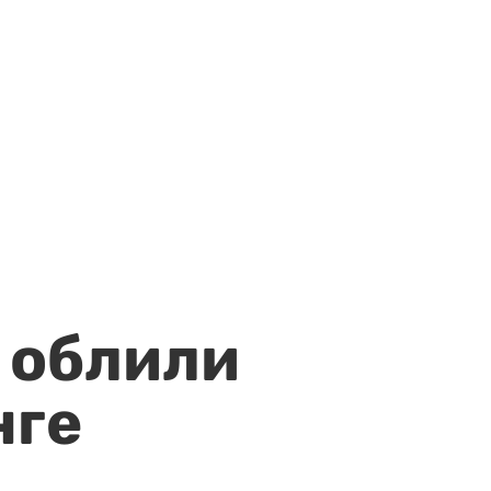
 облили
нге