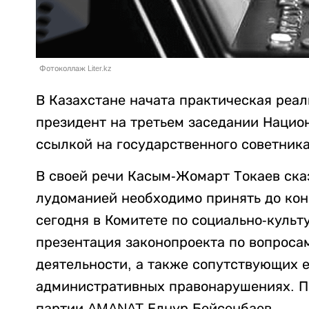
Фотоколлаж Liter.kz
В Казахстане начата практическая реа
президент на третьем заседании Нацио
ссылкой на государственного советник
В своей речи Касым-Жомарт Токаев сказ
лудоманией необходимо принять до кон
сегодня в Комитете по социально-куль
презентация законопроекта по вопросам
деятельности, а также сопутствующих е
административных правонарушениях. П
партии AMANAT Елнур Бейсенбаев.