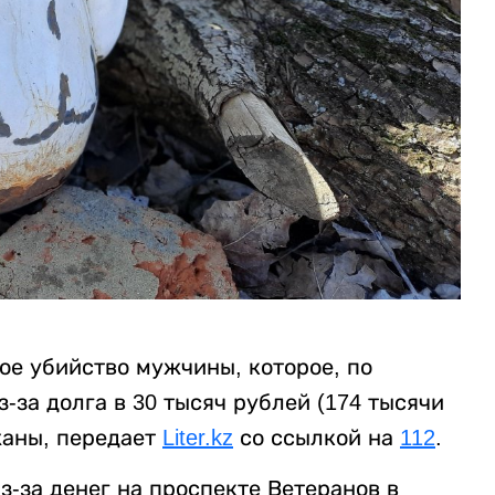
ое убийство мужчины, которое, по
за долга в 30 тысяч рублей (174 тысячи
жаны, передает
Liter.kz
со ссылкой на
112
.
-за денег на проспекте Ветеранов в