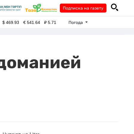
Подписка на газету
Погода
$
469.93
€
541.64
₽
5.71
удоманией