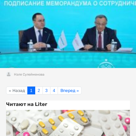
Нэля Сулейменова
« Назад
1
2
3
4
Вперед »
Читают на Liter