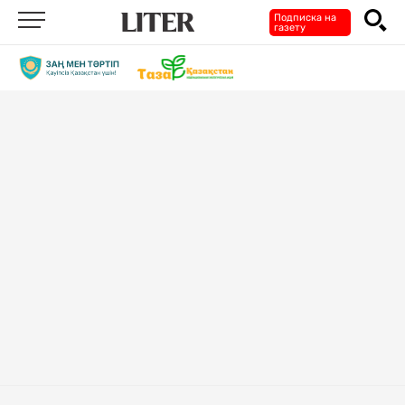
Подписка на
газету