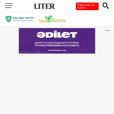
Подписка на
газету