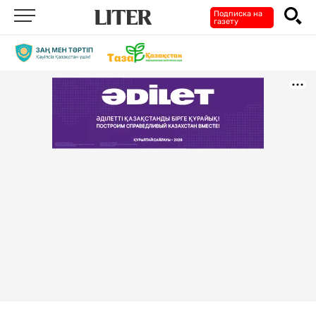
Подписка на
газету