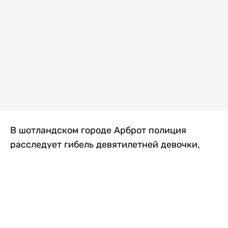
В шотландском городе Арброт полиция
расследует гибель девятилетней девочки,
которую нашли с тяжелыми травмами в
промышленной зоне, где семья разбила
палаточный лагерь. По подозрению в
убийстве ребенка задержан ее 35-летний
отец, передает
Liter.kz
со ссылкой на
The Sun
.