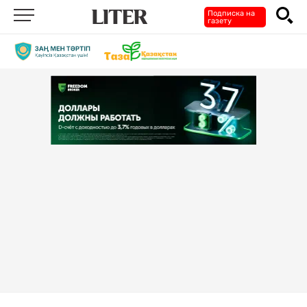
Подписка на
газету