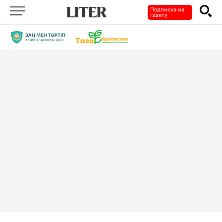
Подписка на
газету