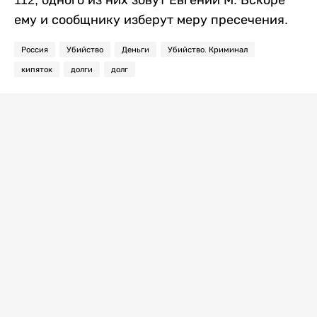
112, одного из них зовут Евгений М. Вскоре
ему и сообщнику изберут меру пресечения.
Россия
Убийство
Деньги
Убийство. Криминал
кипяток
долги
долг