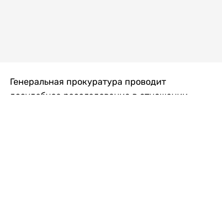
Генеральная прокуратура проводит
досудебное расследование в отношении
преступной группы, длительное время
занимавшейся экономической контрабандой
товаров из Китая в Казахстан, передает
Liter.kz
со ссылкой на Генпрокуратуру РК.
"Следствием установлено, что из 37
компаний, только по двум
аффилированным предприятиям
"Metlink" и "Urban Green" участниками