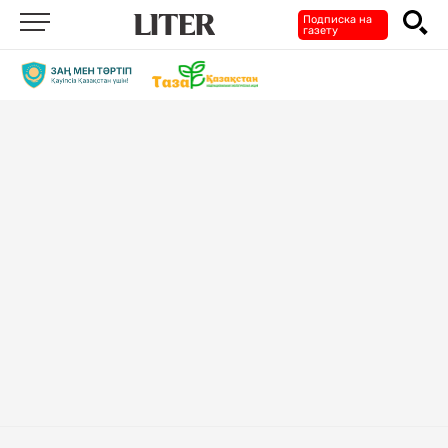
Подписка на
газету