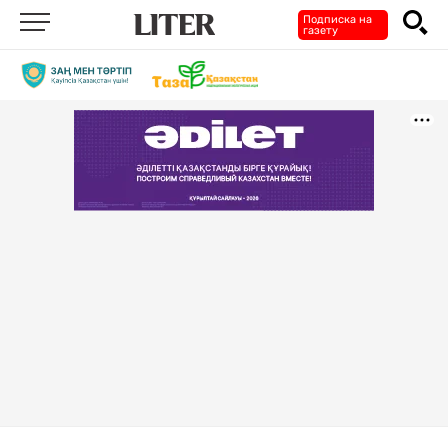
Подписка на
газету