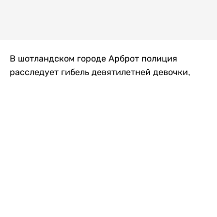
В шотландском городе Арброт полиция
расследует гибель девятилетней девочки,
которую нашли с тяжелыми травмами в
промышленной зоне, где семья разбила
палаточный лагерь. По подозрению в
убийстве ребенка задержан ее 35-летний
отец, передает
Liter.kz
со ссылкой на
The Sun
.
По данным полиции, семья из Западного
Йоркшира приехала в Арброт и разбила
палатку на территории заброшенной
промышленной зоны неподалеку от пляжа.
Вместе с родителями были двое детей.