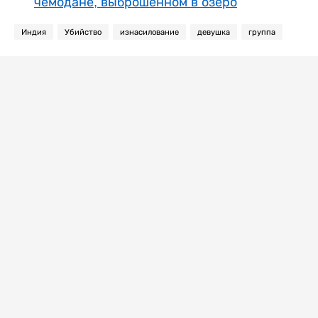
чемодане, выброшенном в озеро
Индия
Убийство
изнасилование
девушка
группа