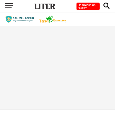
Подписка на
газету