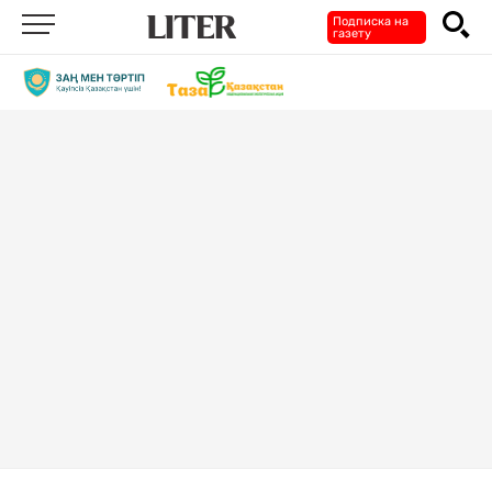
Подписка на
газету