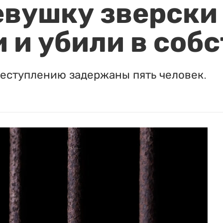
евушку зверски
 и убили в соб
реступлению задержаны пять человек.