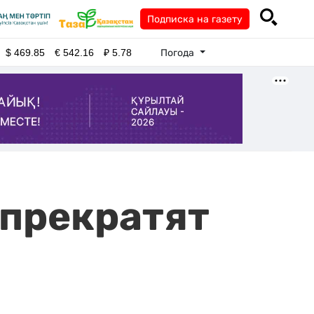
Подписка на газету
Погода
$
469.85
€
542.16
₽
5.78
 прекратят