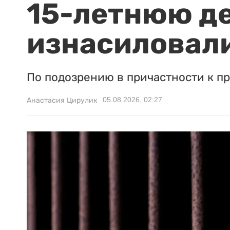
15-летнюю д
изнасиловали
По подозрению в причастности к п
05.08.2026, 02:27
Анастасия Цирулик