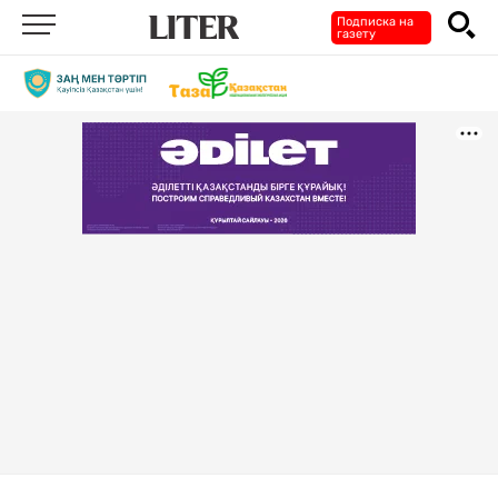
Подписка на
газету