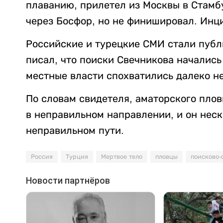
плаванию, прилетел из Москвы в Стамб
через Босфор, но не финишировал. Инци
Российские и турецкие СМИ стали публ
писал, что поиски Свечникова начались
местные власти спохватились далеко не
По словам свидетеля, аматорского пло
в неправильном направлении, и он нес
неправильном пути.
Россия
Турция
Мертвое тело
пловцы
поисково-