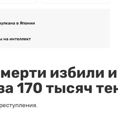
вулкана в Японии
ы на интеллект
мерти избили и
за 170 тысяч те
реступления.