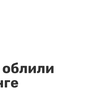
 облили
нге