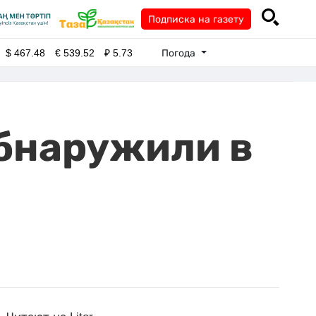
Подписка на газету
Погода
$
467.48
€
539.52
₽
5.73
бнаружили в